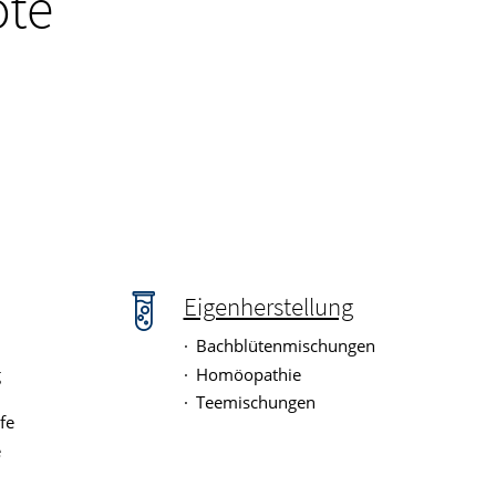
ote
Eigenherstellung
e
Bachblütenmischungen
g
Homöopathie
Teemischungen
fe
e