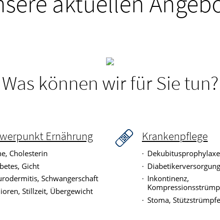
sere aktuellen Angeb
Was können wir für Sie tun?
werpunkt Ernährung
Krankenpflege
e, Cholesterin
Dekubitusprophylax
betes, Gicht
Diabetikerversorgun
rodermitis, Schwangerschaft
Inkontinenz,
Kompressionsstrümp
ioren, Stillzeit, Übergewicht
Stoma, Stützstrümpf