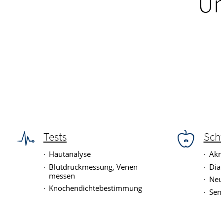
Un
Tests
Sch
Hautanalyse
Akn
Blutdruckmessung, Venen
Dia
messen
Neu
Knochendichtebestimmung
Sen