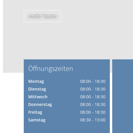
Blut, Krebs und Infektionen
Neurologie
mehr lesen
Haut, Haare und Nägel
Schmerz- und Schla
Psychische Erkrankungen
Frauenkrankheiten
Öffnungszeiten
Montag
08:00 - 18:30
Dienstag
08:00 - 18:30
Mittwoch
08:00 - 18:30
Donnerstag
08:00 - 18:30
Freitag
08:00 - 18:30
Samstag
08:30 - 13:00