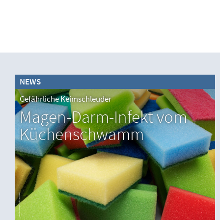
NEWS
Gefährliche Keimschleuder
Magen-Darm-Infekt vom
Küchenschwamm